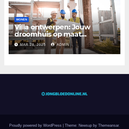
WONEN
Villa ontwerpen: Jouw
droomhuis op maat
gebouwd
MAR 28, 2025
ADMIN
Proudly powered by WordPress
|
Theme: Newsup by
Themeansar
.