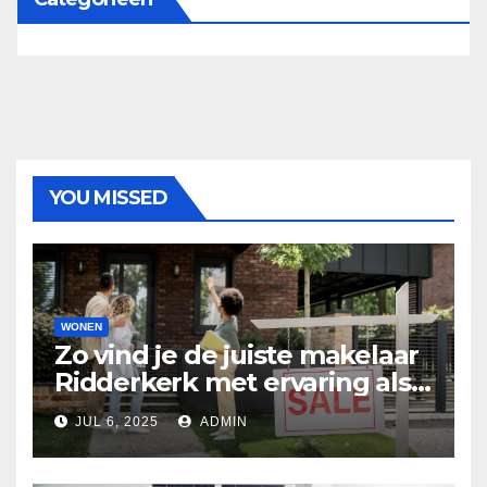
YOU MISSED
WONEN
Zo vind je de juiste makelaar
Ridderkerk met ervaring als
makelaar
JUL 6, 2025
ADMIN