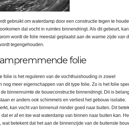
rdt gebruikt om waterdamp door een constructie tegen te houde
oorkomen dat vocht in ruimtes binnendringt. Als dit gebeurt, kan
arom wordt de folie meestal geplaatst aan de warme zijde van 
t wordt tegengehouden.
dampremmende folie
folie is het reguleren van de vochthuishouding in zowel
 nog meer eigenschappen van dit type folie. Zo is het folie spec
e binnenruimte de bouwconstructie binnendringt. Dit is belangr
taan er anders ook schimmels en verliest het gebouw isolatie.
t, kan vocht van binnenuit minder goed naar buiten. Dit bete
t toe dat er af en toe wat waterdamp van binnen naar buiten kan. Het
e, wat betekent dat het aan de binnenzijde van de buitenste bou