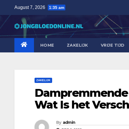
Skip
August 7, 2026
1:35 am
to
content
HOME
ZAKELIJK
VRIJE TIJD
ZAKELIJK
Dampremmende F
Wat Is het Versch
By
admin