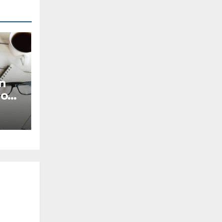
n
Moet
n