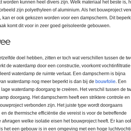
kt worden kunnen heel divers zijn. Welk materiaal het beste is, 
orbeeld zijn polyethyleen of aluminium. Als het bouwproject vere
t, kan er ook gekozen worden voor een dampscherm. Dit beperk
k komt dit voor in zeer goed geïsoleerde gebouwen.
wee
tzelfde doel hebben, zitten er toch wat verschillen tussen de t
de waterdamp door een constructie, voorkomt vochtinfiltratie
roleerd waterdamp de ruimte verlaat. Een dampscherm is bijna
g van waterdamp nog meer beperkt is dan bij de
bouwfolie
. Een
 lage waterdamp doorgang te creëren. Het verschil tussen de t
amp doorgang. Het dampscherm heeft een striktere controle en
ouwproject verbonden zijn. Het juiste type wordt doorgaans
n de thermische efficiëntie die vereist is voor de betreffende
afvragen welke isolatie eisen het bouwproject heeft. Er kan oo
ls het een gebouw is in een omgeving met een hoge luchtvocht