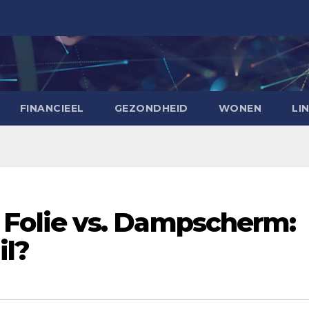
FINANCIEEL
GEZONDHEID
WONEN
LI
olie vs. Dampscherm:
il?