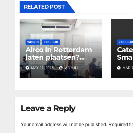
RELATED POST
WONEN
ZAKELIJK
ZAKELIJ
Airco in Rotterdam
Cate
laten plaatsen?
Smak
Geniet van directe
prof
MAY 27, 2025
ADMIN
MAR 7
verkoeling
cate
eve
Leave a Reply
Your email address will not be published.
Required fi