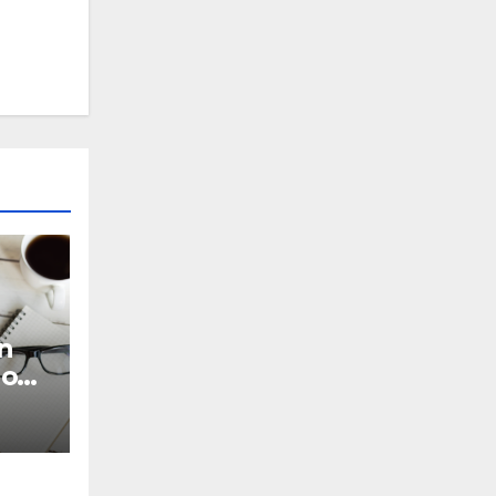
n
Moet
n