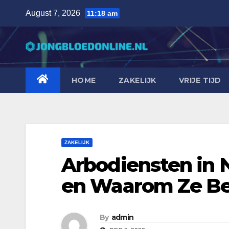
Skip
August 7, 2026
11:18 am
to
content
HOME
ZAKELIJK
VRIJE TIJD
ZAKELIJK
Arbodiensten in 
en Waarom Ze Bel
By
admin