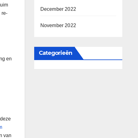
zuim
December 2022
 re-
November 2022
Categorieën
ing en
 deze
m
en van