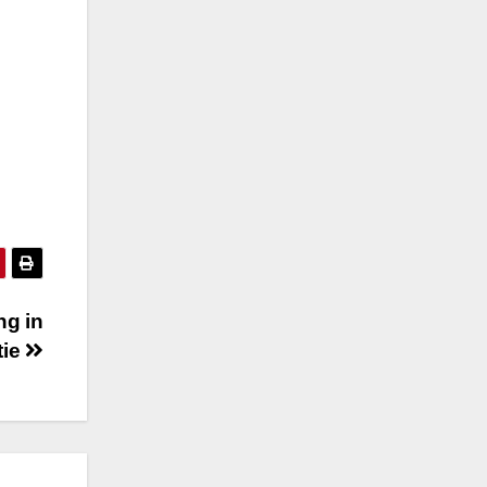
n
ng in
tie