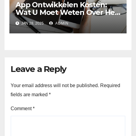
App Ontwikkelen Kosten:
Wat U Moet Weten Over Het
Ontwikkelen Van Een App
JAN 28, 2025
ADMIN
Leave a Reply
Your email address will not be published.
Required
fields are marked
*
Comment
*