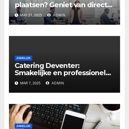
plaatsen? Geniet van directe
verkoeling
MAY 27, 2025
ADMIN
ZAKELIJK
Catering Deventer:
Smakelijke en professionele
catering voor elk evenement
MAR 7, 2025
ADMIN
ZAKELIJK