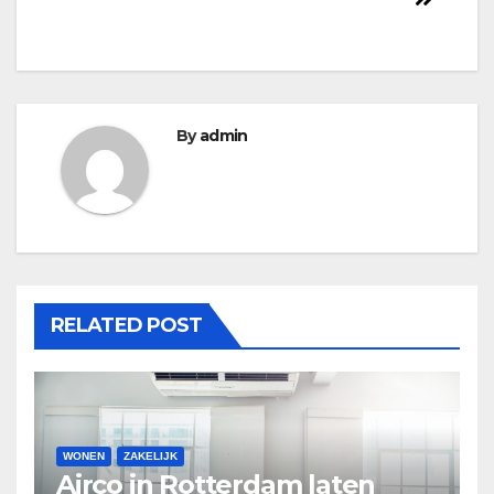
By
admin
RELATED POST
WONEN
ZAKELIJK
Airco in Rotterdam laten