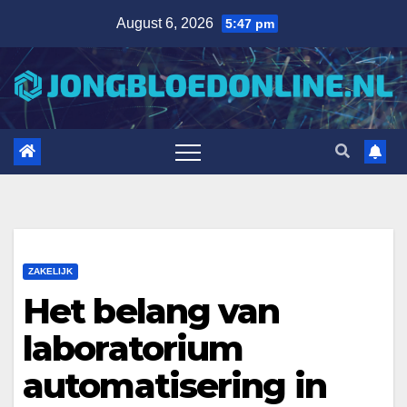
Skip
August 6, 2026
5:47 pm
to
content
ZAKELIJK
Het belang van
laboratorium
automatisering in