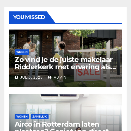
YOU MISSED
WONEN
Zo vind je de juiste makelaar
Ridderkerk met ervaring als
makelaar
JUL 6, 2025
ADMIN
WONEN
ZAKELIJK
Airco in Rotterdam laten