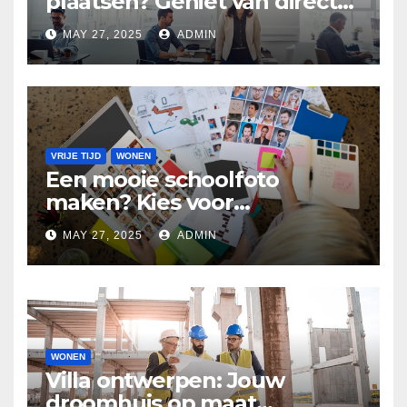
plaatsen? Geniet van directe
verkoeling
MAY 27, 2025
ADMIN
VRIJE TIJD
WONEN
Een mooie schoolfoto
maken? Kies voor
professionele
MAY 27, 2025
ADMIN
schoolfotografie
WONEN
Villa ontwerpen: Jouw
droomhuis op maat